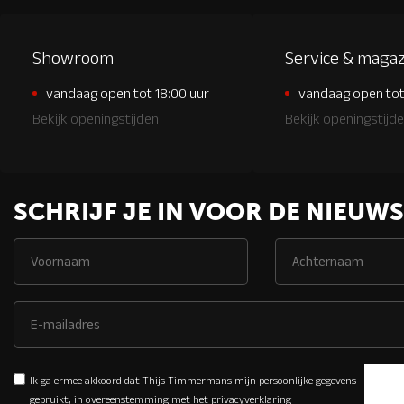
Showroom
Service & magaz
vandaag open tot 18:00 uur
vandaag open tot
Bekijk openingstijden
Bekijk openingstijd
SCHRIJF JE IN VOOR DE NIEUWS
Ik ga ermee akkoord dat Thijs Timmermans mijn persoonlijke gegevens
gebruikt, in overeenstemming met het
privacyverklaring