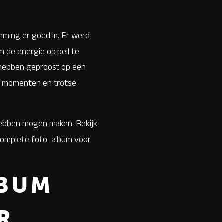
mming er goed in. Er werd
 de energie op peil te
 hebben geproost op een
ie momenten en trotse
s hebben mogen maken. Bekijk
t complete foto-album voor
LBUM
R