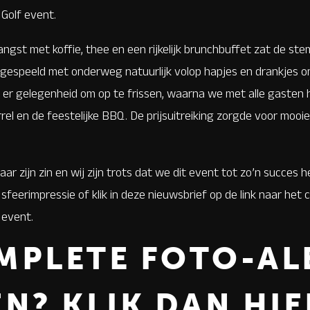
Golf event.
st met koffie, thee en een rijkelijk brunchbuffet zat de ste
 gespeeld met onderweg natuurlijk volop hapjes en drankjes om
 er gelegenheid om op te frissen, waarna we met alle gasten
rel en de feestelijke BBQ. De prijsuitreiking zorgde voor moo
aar zijn zin en wij zijn trots dat we dit event tot zo’n succe
 sfeerimpressie of klik in deze nieuwsbrief op de link naar he
 event.
MPLETE FOTO-A
EN?
KLIK DAN HIE