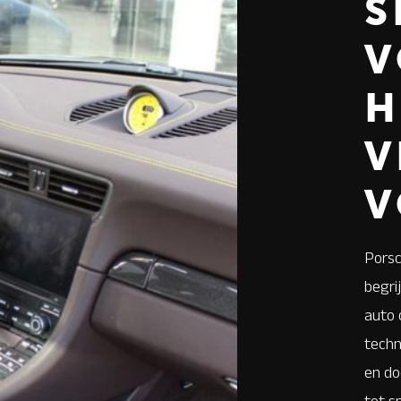
S
V
H
V
V
Porsc
begri
auto 
techn
en do
tot s