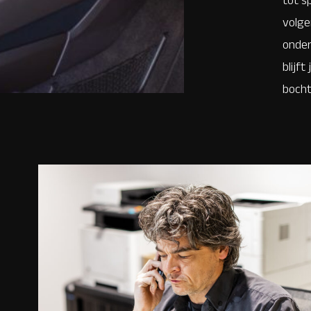
volge
onder
blijf
bocht,