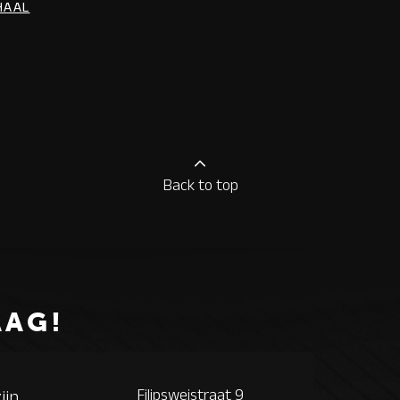
HAAL
Back to top
AAG!
Filipsweistraat 9
ijn