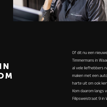
Of dit nu een nieuwe
Timmermans in Waar
IN
al vele liefhebbers 
OM
maken met een auto 
harte uit om ook ke
Kom daarom langs vo
Filipsweistraat 9 i