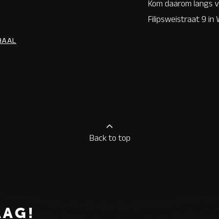
Kom daarom langs vo
Filipsweistraat 9 i
HAAL
Back to top
AAG!