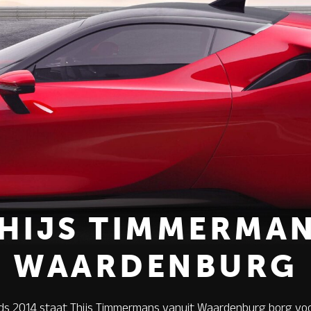
HIJS TIMMERMA
WAARDENBURG
nds 2014 staat Thijs Timmermans vanuit Waardenburg borg vo