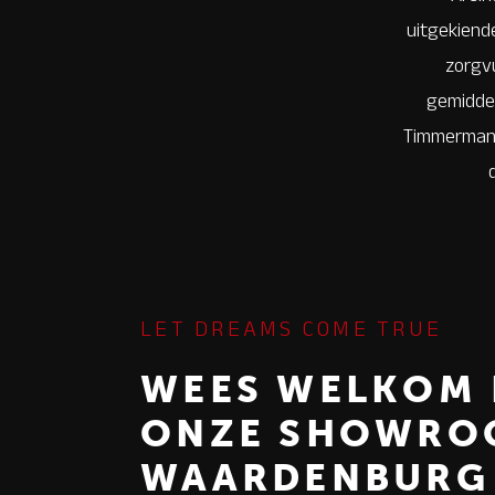
uitgekiende
zorgv
gemiddel
Timmermans 
LET DREAMS COME TRUE
WEES WELKOM 
ONZE SHOWRO
WAARDENBURG