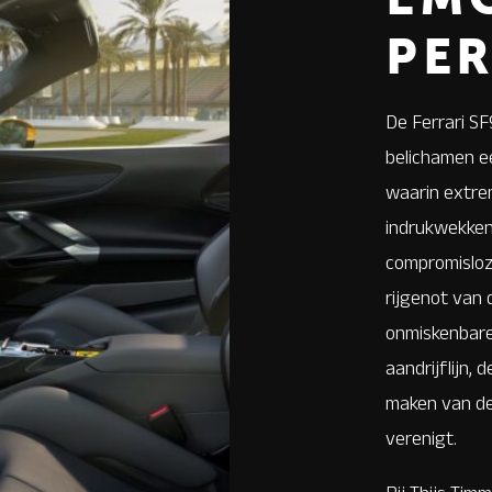
PER
De Ferrari SF
belichamen ee
waarin extre
indrukwekken
compromisloz
rijgenot van
onmiskenbare
aandrijflijn,
maken van de
verenigt.