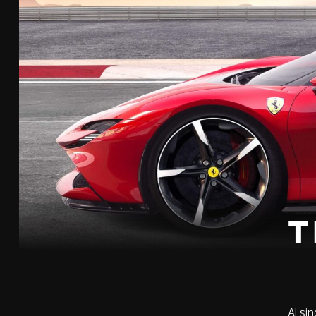
T
Al si