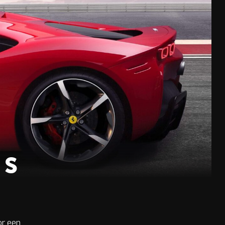
NS
or een