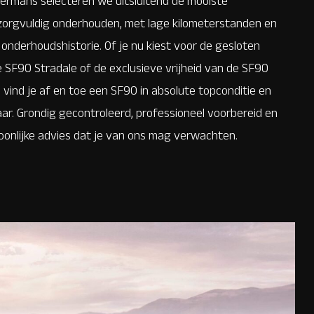
mermans selecteren we uitsluitend de mooiste
zorgvuldig onderhouden, met lage kilometerstanden en
 onderhoudshistorie. Of je nu kiest voor de gesloten
 SF90 Stradale of de exclusieve vrijheid van de SF90
ns vind je af en toe een SF90 in absolute topconditie en
aar. Grondig gecontroleerd, professioneel voorbereid en
oonlijke advies dat je van ons mag verwachten.