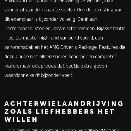
AMG. Sportief zonder schreeuwerig te worden, luxe
zonder afstandelijk aan te voelen. Ook de uitrusting van
dit exemplaar is bijzonder volledig. Denk aan
Performance-stoelen, keramische remmen, Rijassistentie
Plus, Burmester high-end surround sound, een
panoramadak en het AMG Driver’s Package. Features die
deze Coupé niet alleen sneller, scherper en completer
maken, maar ook precies dat beetje extra geven
waardoor elke rit bijzonder voelt.
ACHTERWIELAANDRIJVING
ZOALS LIEFHEBBERS HET
WILLEN
Dit is AMG in zijn meest pure vorm. Een dikke V8 voorin,