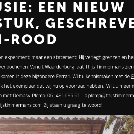
SIE: EEN NIEUW
TUK, GESCHREVE
I-ROOD
n experiment, maar een statement. Hij verlegt grenzen en her
 verloochenen. Vanuit Waardenburg laat Thijs Timmermans zien d
men in deze bijzondere Ferrari. Wilt u kennismaken met de
F
k het exemplaar dat wij nu op voorraad hebben. Wilt u meer 
 met Dempsy Plomp: 06-481 695 61 – d.plomp@thijstimmerma
jstimmermans.com. Zij staan u graag te woord!