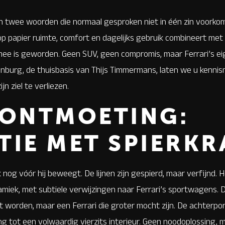
ijn twee woorden die normaal gesproken niet in één zin voorkom
 papier ruimte, comfort en dagelijks gebruik combineert met a
ee is geworden. Geen SUV, geen compromis, maar Ferrari’s eig
enburg, de thuisbasis van Thijs Timmermans, laten we u kennis
jn ziel te verliezen.
 ONTMOETING:
TIE MET SPIERK
g vóór hij beweegt. De lijnen zijn gespierd, maar verfijnd. Ho
ek, met subtiele verwijzingen naar Ferrari’s sportwagens. De
t
worden, maar een Ferrari die groter
mocht
zijn. De achterpo
ng tot een volwaardig vierzits interieur. Geen noodoplossing, 