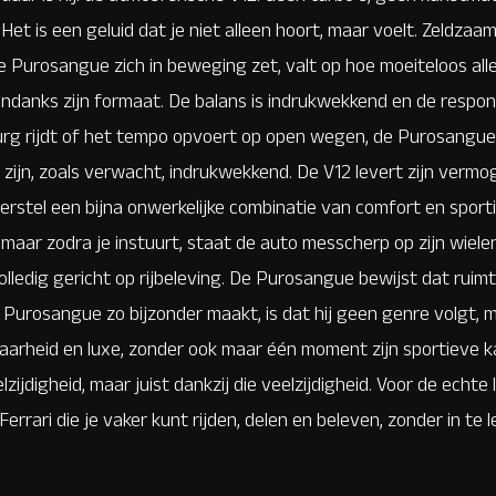
et is een geluid dat je niet alleen hoort, maar voelt. Zeldzaam 
e Purosangue zich in beweging zet, valt op hoe moeiteloos all
ondanks zijn formaat. De balans is indrukwekkend en de respons 
 rijdt of het tempo opvoert op open wegen, de Purosangue bli
 zijn, zoals verwacht, indrukwekkend. De V12 levert zijn verm
derstel een bijna onwerkelijke combinatie van comfort en sport
aar zodra je instuurt, staat de auto messcherp op zijn wielen.
volledig gericht op rijbeleving. De Purosangue bewijst dat ruimt
 Purosangue zo bijzonder maakt, is dat hij geen genre volgt, m
baarheid en luxe, zonder ook maar één moment zijn sportieve kar
lzijdigheid, maar juist
dankzij
die veelzijdigheid. Voor de echte 
errari die je vaker kunt rijden, delen en beleven, zonder in te