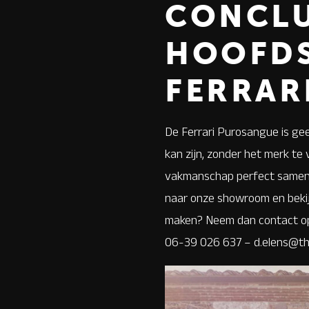
CONCLU
HOOFDS
FERRAR
De Ferrari Purosangue is gee
kan zijn, zonder het merk te
vakmanschap perfect samenko
naar onze showroom en bekij
maken? Neem dan contact op
06-39 026 637 – d.elens@thi