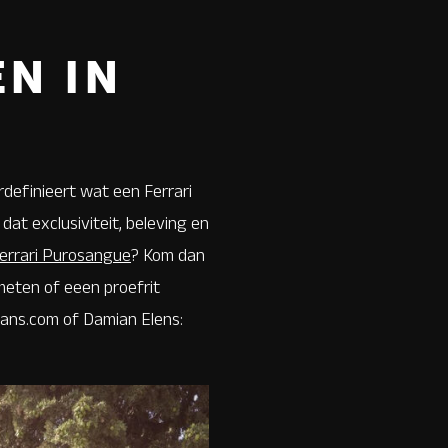
N IN
definieert wat een Ferrari
at exclusiviteit, beleving en
errari Purosangue
? Kom dan
meten of eeen proefrit
ns.com of Damian Elens: