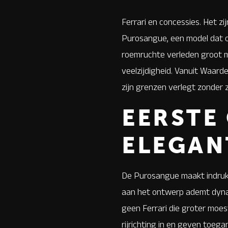
Ferrari en concessies. Het z
Purosangue, een model dat op
roemruchte verleden groot m
veelzijdigheid. Vanuit Waard
zijn grenzen verlegt zonder zi
EERSTE
ELEGAN
De Purosangue maakt indruk no
aan het ontwerp ademt dynami
geen Ferrari die groter
moes
rijrichting in en geven toega