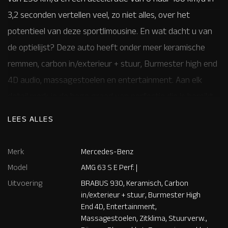
3,2 seconden vertellen veel, zo niet alles, over het
potentieel van deze sportlimousine. En wat dacht u van
de optielijst? Deze auto heeft onder meer keramische
remmen, carbon in/exterieur + stuur, Burmester high end
4D audio, massagestoelen en entertainment. Aan elk
detail merk je de hoge graad van perfectie die is bereikt
bij het bouwen van deze geweldige auto. Wilt u de
LEES ALLES
kwaliteiten van deze schitterende S-Klasse aan den lijve
ondervinden? Bezoek dan onze showroom in
Merk
Mercedes-Benz
Waardenburg! Voor meer informatie of het reserveren
Model
AMG 63 S E Perf. |
van een proefrit kunt u contact opnemen met Dempsy
Uitvoering
BRABUS 930, Keramisch, Carbon
Plomp 06-48169561, d.plomp@thijstimmermans.com of
in/exterieur + stuur, Burmester High
End 4D, Entertainment,
Damian Elens, 06 39026637,
Massagestoelen, Zitklima, Stuurverw.,
d.elens@thijstimmermans.com