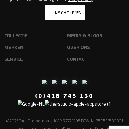
COLLECTIE
MEDIA & BLOGS
MERKEN
OVER ONS
SERVICE
CONTACT
(0)418 745 130
©2026Thijs Timmermans
| KVK: 52773795 BTW: NL850591582B01
Algemene voorwaarden
Privacyverklaring
Sitemap