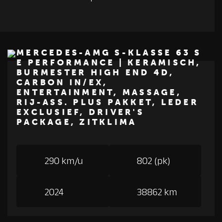
MERCEDES-AMG S-KLASSE 63 S
E PERFORMANCE | KERAMISCH,
BURMESTER HIGH END 4D,
€ 209.950
CARBON IN/EX,
ENTERTAINMENT, MASSAGE,
Z
M
E
R
C
E
D
E
S
-
B
E
N
RIJ-ASS. PLUS PAKKET, LEDER
EXCLUSIEF, DRIVER'S
PACKAGE, ZITKLIMA
290 km/u
802 (pk)
2024
38862 km