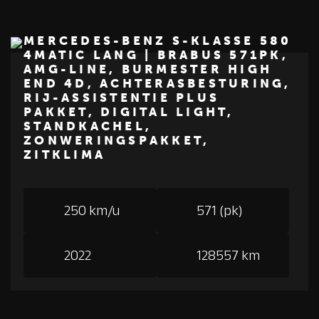
MERCEDES-BENZ S-KLASSE 580
4MATIC LANG | BRABUS 571PK,
AMG-LINE, BURMESTER HIGH
€ 84.950
END 4D, ACHTERASBESTURING,
Z
M
E
R
C
E
D
E
S
-
B
E
N
RIJ-ASSISTENTIE PLUS
PAKKET, DIGITAL LIGHT,
STANDKACHEL,
ZONWERINGSPAKKET,
ZITKLIMA
250 km/u
571 (pk)
2022
128557 km