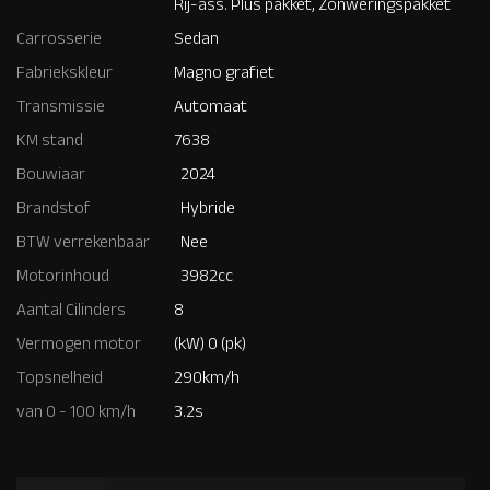
Rij-ass. Plus pakket, Zonweringspakket
Carrosserie
Sedan
Fabriekskleur
Magno grafiet
Transmissie
Automaat
KM stand
7638
Bouwiaar
2024
Brandstof
Hybride
BTW verrekenbaar
Nee
Motorinhoud
3982cc
Aantal Cilinders
8
Vermogen motor
(kW) 0 (pk)
Topsnelheid
290km/h
van 0 - 100 km/h
3.2s