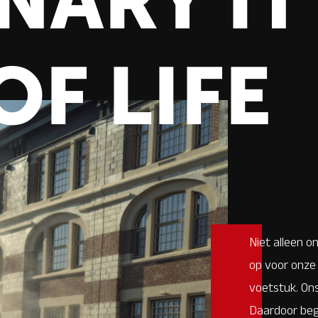
NARY IT'
OF LIFE
Niet alleen o
op voor onze 
voetstuk. Ons
Daardoor begr