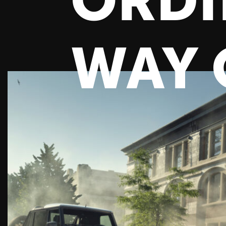
ORDI
WAY 