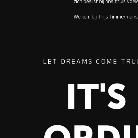
zich beslist bij ons thuis voel
Welkom bij Thijs Timmermans
LET DREAMS COME TRU
IT'