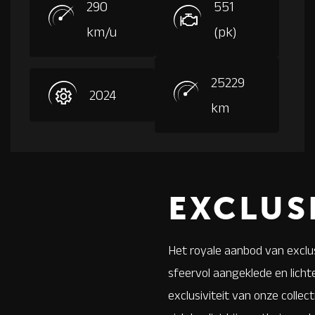
TREKHAAK,
290
551
ZONWERINGSPAKKET
km/u
(pk)
25229
2024
km
EXCLUS
Het royale aanbod van exclusi
sfeervol aangeklede en lichte
exclusiviteit van onze collec